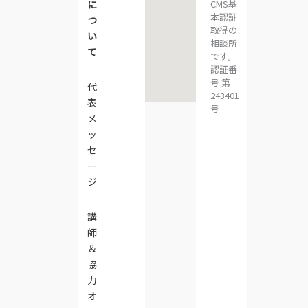
CMS基
に
本認証
つ
取得の
い
相談所
て
です。
認証番
号 第
代
243401
表
号
メ
ッ
セ
ー
ジ
講
師
＆
協
力
オ