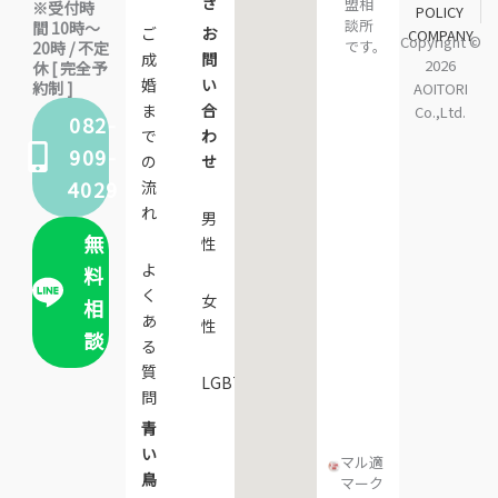
き
盟相
※受付時
POLICY
談所
間 10時〜
ご
お
COMPANY
Copyright ©
です。
20時 / 不定
成
問
2026
休 [ 完全予
婚
い
約制 ]
AOITORI
ま
合
Co.,Ltd.
082-
で
わ
909-
の
せ
4029
流
れ
男
無
性
よ
料
く
女
相
あ
性
談
る
質
LGBTQ+
問
青
い
マル適
鳥
マーク