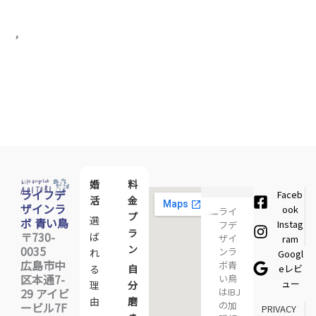
会員様速報
,
婚活体験談〇△◇さんの場合･･･
婚
料
ライフデ
Faceb
活
金
ザインラ
ook
ライ
プ
選
ボ 青い鳥
Instag
フデ
ラ
〒730-
ば
ザイ
ram
ン
0035
ンラ
れ
Googl
広島市中
ボ青
eレビ
る
自
区本通7-
い鳥
ュー
理
分
はIBJ
29 アイビ
由
磨
の加
ービル7F
PRIVACY