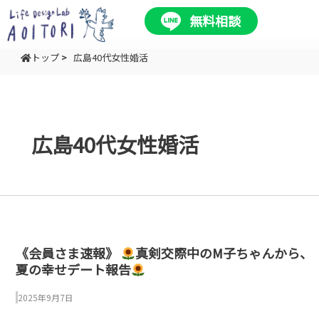
内
無料相談
容
を
トップ
>
広島40代女性婚活
ス
キ
ッ
プ
広島40代女性婚活
《会員さま速報》
真剣交際中のM子ちゃんから、
夏の幸せデート報告
2025年9月7日