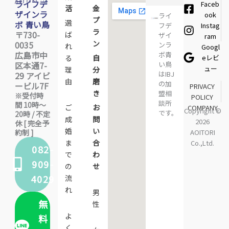
ライフデ
Faceb
活
金
ザインラ
ook
ライ
プ
選
ボ 青い鳥
Instag
フデ
ラ
〒730-
ば
ザイ
ram
ン
0035
ンラ
れ
Googl
広島市中
ボ青
eレビ
る
自
区本通7-
い鳥
ュー
理
分
はIBJ
29 アイビ
由
磨
の加
ービル7F
PRIVACY
き
盟相
※受付時
POLICY
談所
間 10時〜
ご
お
COMPANY
Copyright ©
です。
20時 / 不定
成
問
2026
休 [ 完全予
婚
い
約制 ]
AOITORI
ま
合
Co.,Ltd.
082-
で
わ
909-
の
せ
4029
流
れ
男
無
性
よ
料
く