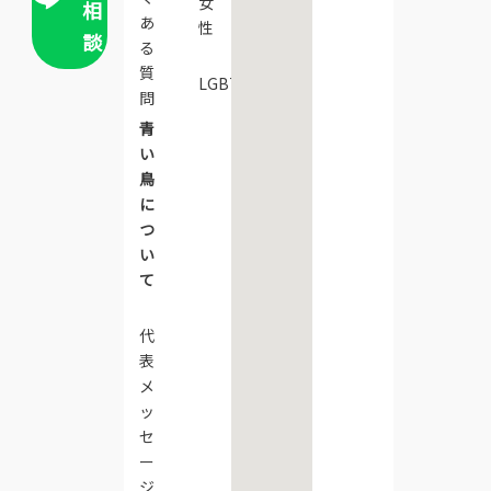
女
相
あ
性
談
る
質
LGBTQ+
問
青
い
鳥
に
つ
い
て
代
表
メ
ッ
セ
ー
ジ