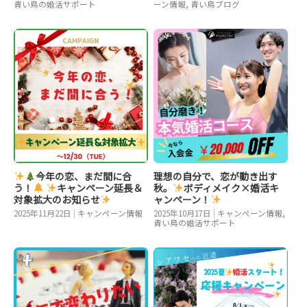
青い鳥の婚活サポート
ーン情報
,
青い鳥ブログ
今年の恋、まだ間に合
理想の自分で、恋が動き出す
う！
キャンペーン延長＆
秋。
ボディメイク×婚活キ
対象拡大のお知らせ
ャンペーン！
2025年11月22日
|
キャンペーン情報
2025年10月17日
|
キャンペーン情報
,
青い鳥の婚活サポート