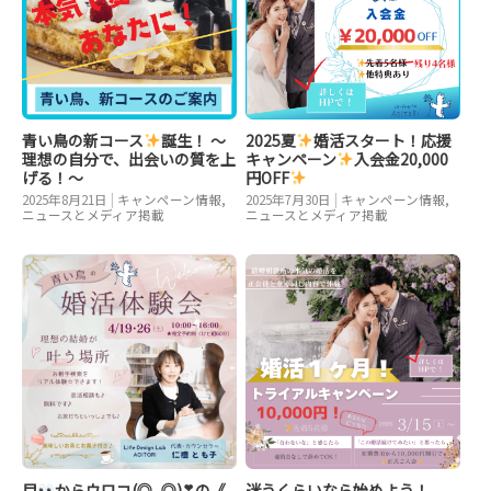
青い鳥の新コース
誕生！ ～
2025夏
婚活スタート！応援
理想の自分で、出会いの質を上
キャンペーン
入会金20,000
げる！～
円OFF
2025年8月21日
|
キャンペーン情報
,
2025年7月30日
|
キャンペーン情報
,
ニュースとメディア掲載
ニュースとメディア掲載
目
からウロコ(◎_◎)❣の《
迷うくらいなら始めよう！