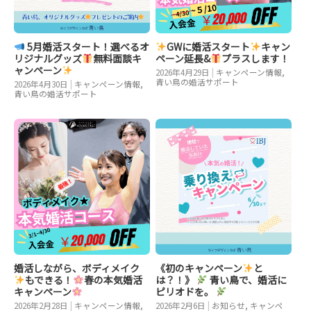
5月婚活スタート！選べるオ
GWに婚活スタート
キャン
リジナルグッズ
無料面談キ
ペーン延長&
プラスします！
ャンペーン
2026年4月29日
|
キャンペーン情報
,
青い鳥の婚活サポート
2026年4月30日
|
キャンペーン情報
,
青い鳥の婚活サポート
婚活しながら、ボディメイク
《初のキャンペーン
と
もできる！
春の本気婚活
は？！》
青い鳥で、婚活に
キャンペーン
ピリオドを。
2026年2月28日
|
キャンペーン情報
,
2026年2月6日
|
お知らせ
,
キャンペ