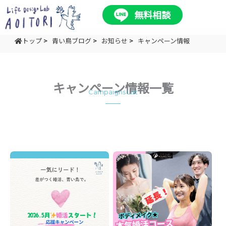
内
無料相談
容
を
トップ
>
青い鳥ブログ
>
お知らせ
>
キャンペーン情報
ス
キ
ッ
プ
キャンペーン情報一覧
Campaigns List