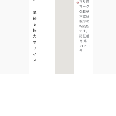
マル適
マーク
CMS基
講
本認証
師
取得の
＆
相談所
協
です。
認証番
力
号 第
オ
243401
フ
号
ィ
ス