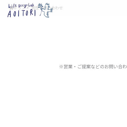
内
トップ
>
男性お問い合わせ
容
を
ス
キ
ッ
プ
※営業・ご提案などのお問い合わ