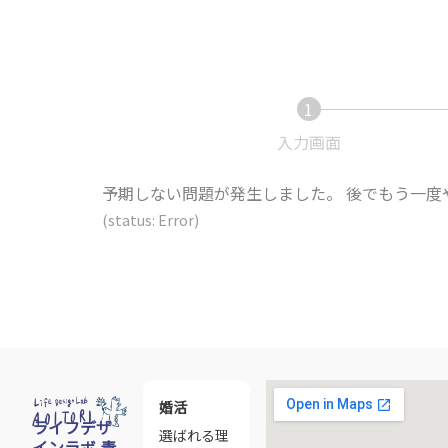
1
現
在
入力画面
表
示
予期しない問題が発生しました。 後でもう一
さ
(status: Error)
れ
て
い
る
画
面
で
婚活
す。
ライフデザ
選ばれる理
インラボ 青