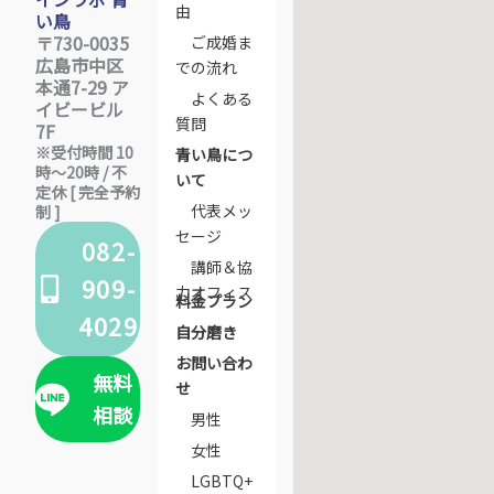
由
い鳥
〒730-0035
ご成婚ま
広島市中区
での流れ
本通7-29 ア
よくある
イビービル
質問
7F
※受付時間 10
青い鳥につ
時〜20時 / 不
いて
定休 [ 完全予約
代表メッ
制 ]
セージ
082-
講師＆協
909-
力オフィス
料金プラン
4029
自分磨き
お問い合わ
無料
せ
相談
男性
女性
LGBTQ+