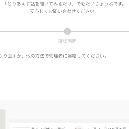
「とりあえず話を聞いてみるだけ」でもだいじょうぶです。
安心してお問い合わせください。
2
現
在
確認画面
表
示
度やり直すか、他の方法で管理者に連絡してください。
さ
れ
て
い
る
画
面
で
す。
ライフデザインラボ
マル適マークCMS基本認