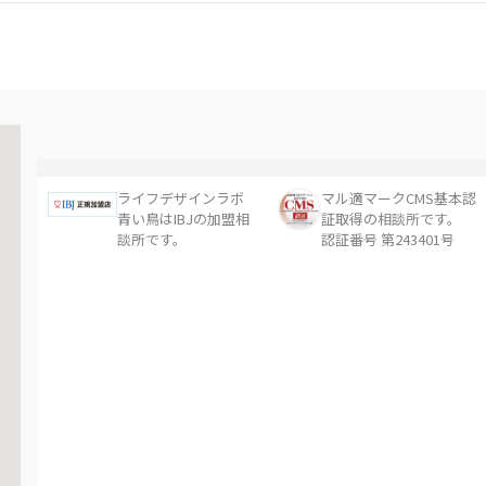
ライフデザインラボ
マル適マークCMS基本認
青い鳥はIBJの加盟相
証取得の相談所です。
談所です。
認証番号 第243401号