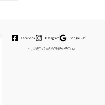
Facebook
Instagram
Googleレビュー
PRIVACY POLICY
COMPANY
Copyright © 2026 AOITORI Co.,Ltd.