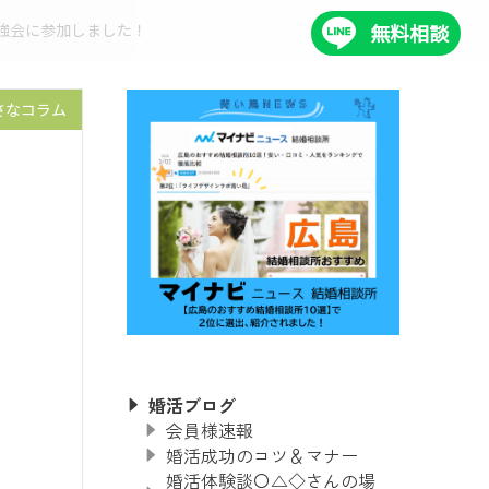
勉強会に参加しました！
無料相談
さなコラム
婚活ブログ
会員様速報
婚活成功のコツ＆マナー
婚活体験談〇△◇さんの場