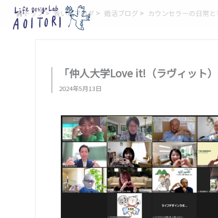
内
トップ
>
青い鳥ブログ
>
婚活ブログ
>
カウンセラーの日常と
容
を
ス
キ
ッ
「仲人大学Love it!（ラヴィ
プ
2024年5月13日