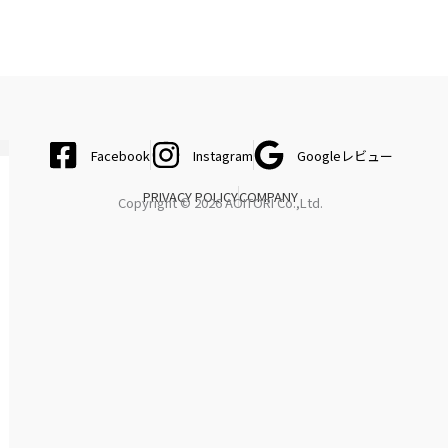
Facebook
Instagram
Googleレビュー
PRIVACY POLICY
COMPANY
Copyright © 2026 AOITORI Co.,Ltd.