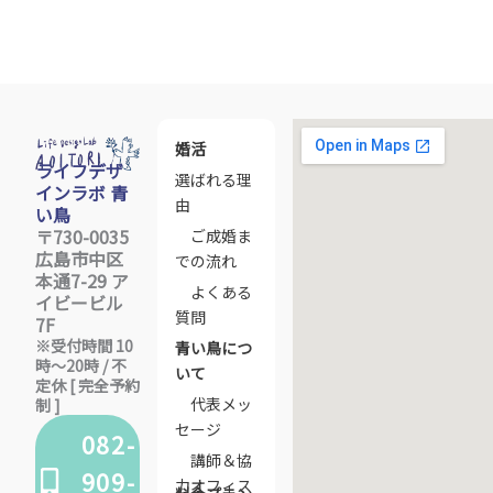
婚活
ライフデザ
選ばれる理
インラボ 青
由
い鳥
〒730-0035
ご成婚ま
広島市中区
での流れ
本通7-29 ア
よくある
イビービル
質問
7F
※受付時間 10
青い鳥につ
時〜20時 / 不
いて
定休 [ 完全予約
代表メッ
制 ]
セージ
082-
講師＆協
909-
力オフィス